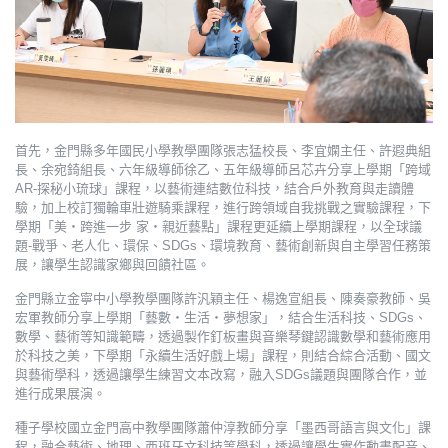
首先，金門縣多年國民小學教學團隊張志猛校長、李宜嫻主任、許遐典組
長、余宛錡組長、六年級導師徐乙、五年級導師呂芯卉分享上學期「跨域
AR-探秘小琉球」課程，以藝術連結數位科技，結合戶外教育與走讀體
驗，加上校訂獨輪車壯遊騎乘課程，進行跨領域自我挑戰之實驗課程，下
學期「美‧跨進一步 家‧親近藝點」課程更延續上學期課程，以全球議
題-戰爭、老人化、環保、SDGs、環境教育、藝術創新與自主學習任務策
展，讓學生認識家鄉與回饋社區。
金門縣立金寧中小學教學團隊許汎穎主任、楊逸宣組長、陳奏豪教師、吳
宏軍教師分享上學期「藝數‧生活‧夢想家」，結合生活科技、SDGs、
數學、藝術等知識範疇，透過製作釘板畫與音樂琴鍵認識數學和藝術應用
於科技之美，下學期「永續生活好戲上場」課程，則結合綜合活動、國文
與藝術學科，透過讓學生練習文本改寫，融入SDGs議題與團隊合作，並
進行成果展演。
種子學校國立金門高中教學團隊蕭仲淳教師分享「墨西哥語言與文化」課
程，融合藝術、地理、西班牙文科技等學科，透過讓學生實作動畫配音、