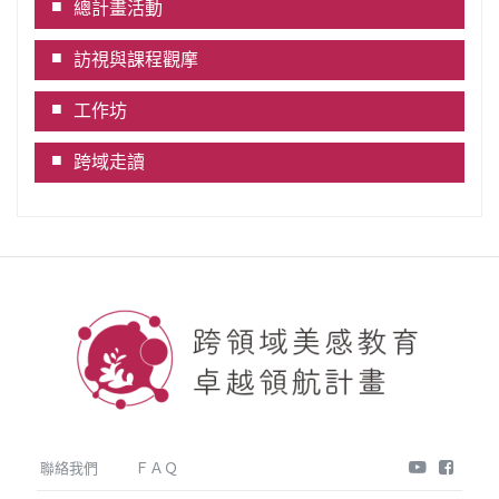
總計畫活動
訪視與課程觀摩
工作坊
跨域走讀
youtube
face
聯絡我們
ＦＡＱ