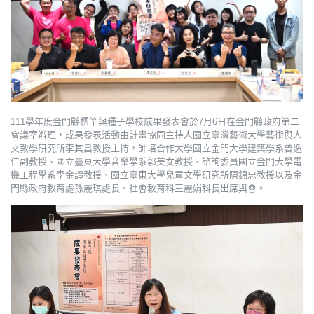
111學年度金門縣標竿與種子學校成果發表會於7月6日在金門縣政府第二
會議室辦理，成果發表活動由計畫協同主持人國立臺灣藝術大學藝術與人
文教學研究所李其昌教授主持，師培合作大學國立金門大學建築學系曾逸
仁副教授、國立臺東大學音樂學系郭美女教授、諮詢委員國立金門大學電
機工程學系李金譚教授、國立臺東大學兒童文學研究所陳錦忠教授以及金
門縣政府教育處孫麗琪處長、社會教育科王麗娟科長出席與會。