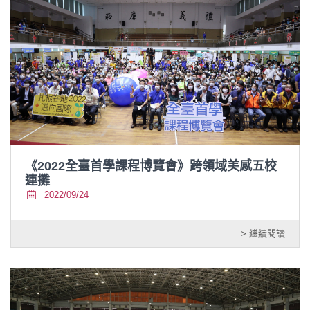
《2022全臺首學課程博覽會》跨領域美感五校
連攤
2022/09/24
> 繼續閱讀