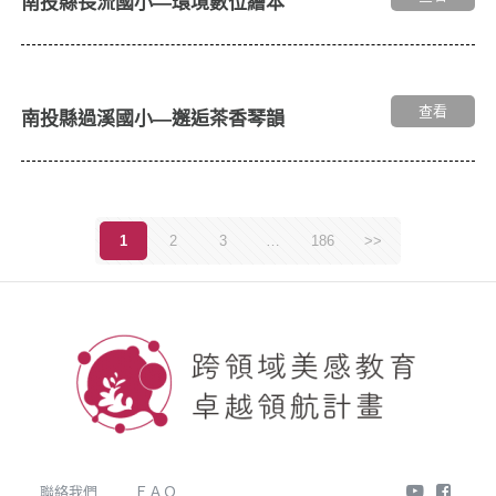
南投縣長流國小—環境數位繪本
查看
南投縣過溪國小—邂逅茶香琴韻
1
2
3
…
186
>>
youtube
face
聯絡我們
ＦＡＱ