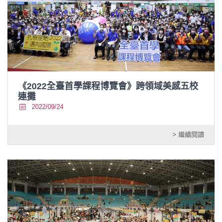
《2022全臺首學課程博覽會》跨領域美感五校
連攤
2022/09/24
> 繼續閱讀