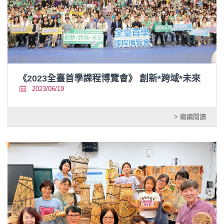
《2023全臺首學課程博覽會》 創新*跨域*未來
2023/06/19
> 繼續閱讀