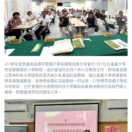
111學年度雲嘉南區標竿暨種子學校課程成果分享會於7月7日在嘉義大學
附設實驗國民小學辦理，由計畫協同主持人林小玉教授主持，師培委員國
立雲林科技大學建築與室內設計系黃瑞菘副教授、國立嘉義大學視覺藝術
學系陳箐繡教授、音樂學系陳虹苓副教授一同出席，17所標竿和種子學校
共同參與，已於美國的台南應用科技大學舞蹈系戴君安教授也與我們線上
連線，聆聽臺南學校的精采分享。