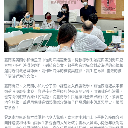
臺南省躬國小和佳里國中從海洋議題出發，從教導學生認識與區別海洋廢
棄物，進行淨灘與創作，到結合英文、數學與音樂描寫對於海洋的心情和
運用幾何概念與節奏，創作出海洋的樣貌與旋律，讓生在島國–臺灣的孩
子更貼近海洋文化。
臺南麻豆、文元國小和九份子國中課程融入偶戲教學，有從西遊記故事和
鄭荷時期歷史出發，教導孩子文學經典與臺灣歷史後，用偶戲進行演繹，
也有將偶戲結合原住民議題，從臺灣原住民連接到全世界原住民，落實在
地全球化，並運用偶戲這個藝術媒介讓孩子們發想劇本與反思歷史，相當
有意義！
雲嘉南地區的校本位課程也令人驚艷，嘉大附小利用上下學期的時間分別
向陳澄波和林玉山兩位生於嘉義的大師致敬；雲林文昌國小從低年級認識