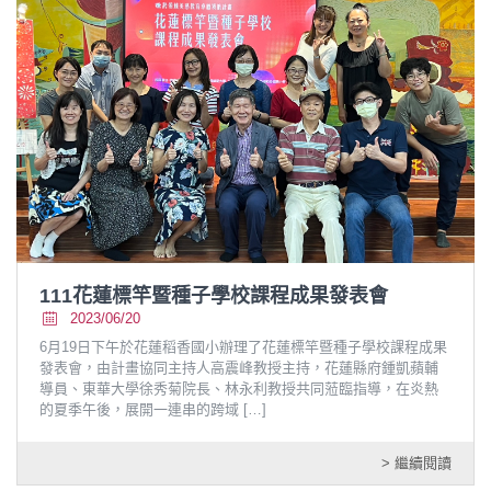
111花蓮標竿暨種子學校課程成果發表會
2023/06/20
6月19日下午於花蓮稻香國小辦理了花蓮標竿暨種子學校課程成果
發表會，由計畫協同主持人高震峰教授主持，花蓮縣府鍾凱蘋輔
導員、東華大學徐秀菊院長、林永利教授共同蒞臨指導，在炎熱
的夏季午後，展開一連串的跨域
[…]
> 繼續閱讀