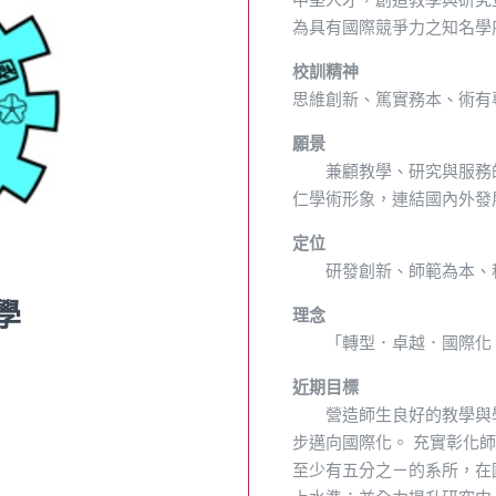
為具有國際競爭力之知名學
校訓精神
思維創新、篤實務本、術有
願景
兼顧教學、研究與服務的
仁學術形象，連結國內外發
定位
研發創新、師範為本、科
學
理念
「轉型．卓越．國際化：
近期目標
營造師生良好的教學與學
步邁向國際化。 充實彰化師
至少有五分之ㄧ的系所，在