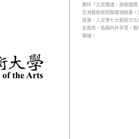
秉持「立足關渡，放眼國際
亞洲藝術校院聯盟領航者。
資源、人文等七大藝術文化
全面性，為國內外罕見。教
場域。