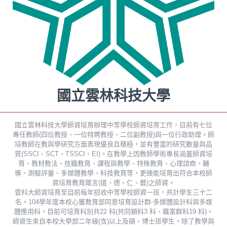
國立雲林科技大學
國立雲林科技大學師資培育辦理中等學校師資培育工作，目前有七位
專任教師(四位教授、一位特聘教授、二位副教授)與一位行政助理。師
培教師在教與學研究方面表現優良且積極，並有豐富的研究數量與品
質(SSCI、SCT、TSSCI、EI)。在教學上因教師學術專長涵蓋師資培
育、教材教法、技職教育、課程與教學、特殊教育、心理諮商、輔
導、測驗評量、多媒體教學、科技教育等，更臻能培育出符合本校師
資培育教育箴言(道、德、仁、藝)之師資。
雲科大師資培育至目前每年招收中等學校師資一班，共計學生三十二
名。104學年度本校心獲教育部同意培育設計群-多媒體設計科與多媒
體應用科，目前可培育科別共22 科(共同類科3 科、職業群科19 科)。
師資生來自本校大學部二年級(含)以上及碩、博士班學生。除了教學與