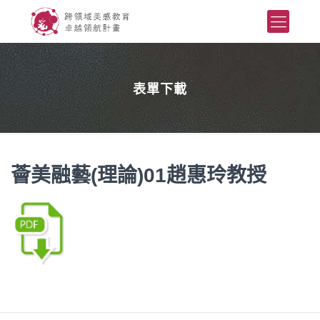
表單下載
薈美融藝(理論)01趙惠玲教授