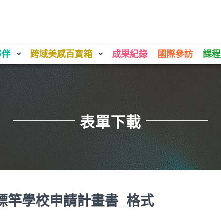
夥伴
跨域美感百寶箱
成果紀錄
國際參訪
課程
表單下載
標竿學校申請計畫書_格式