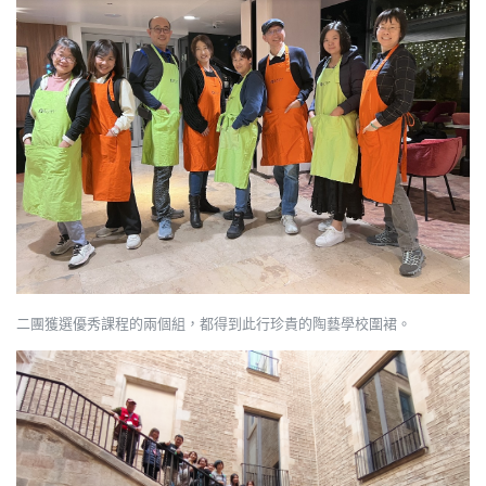
二團獲選優秀課程的兩個組，都得到此行珍貴的陶藝學校圍裙。