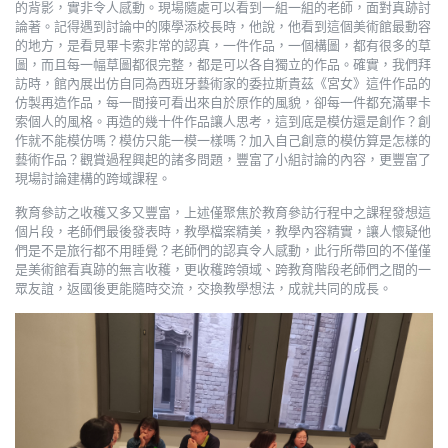
的背影，實非令人感動。現場隨處可以看到一組一組的老師，面對真跡討
論著。記得遇到討論中的陳學添校長時，他說，他看到這個美術館最動容
的地方，是看見畢卡索非常的認真，一件作品，一個構圖，都有很多的草
圖，而且每一幅草圖都很完整，都是可以各自獨立的作品。確實，我們拜
訪時，館內展出仿自同為西班牙藝術家的委拉斯貴茲《宮女》這件作品的
仿製再造作品，每一間接可看出來自於原作的風貌，卻每一件都充滿畢卡
索個人的風格。再造的幾十件作品讓人思考，這到底是模仿還是創作？創
作就不能模仿嗎？模仿只能一模一樣嗎？加入自己創意的模仿算是怎樣的
藝術作品？觀賞過程興起的諸多問題，豐富了小組討論的內容，更豐富了
現場討論建構的跨域課程。
教育參訪之收穫又多又豐富，上述僅聚焦於教育參訪行程中之課程發想這
個片段，老師們最後發表時，教學檔案精美，教學內容精實，讓人懷疑他
們是不是旅行都不用睡覺？老師們的認真令人感動，此行所帶回的不僅僅
是美術館看真跡的無言收穫，更收穫跨領域、跨教育階段老師們之間的一
眾友誼，返國後更能隨時交流，交換教學想法，成就共同的成長。