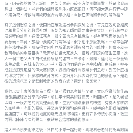
時，因美術館位於老城區，內部空間較小較不方便團體導覽，於是出發前
想出一個辦法。老師們的課程規劃能力既然很好，何不讓大家在行程中建
立跨領域、跨教育階段的混合背景小組，直接在美術館參觀討論課程？
有了這個想法之後，便開始在確認選出參與教師之後，首先在說明會組成
混和背景分組的教師社群，開始告知老師們需要事先查資料，在行程中發
展課程的計畫。這個任務有一點辛苦也具有挑戰性，卻有著教育參訪的重
要意義。畢竟，旅程中要隨時討論課程，似乎也不那麼放鬆。一路帶著課
程任務往前進，隨時得要因所見所聞思考課程發展的可能性，但這不就是
教育參訪的重要目標？教育參訪讓大家進入一個難以到達的陌生國度，進
入一個古老又天生自代藝術氣息的城市。畢卡索、米羅、達利這三位藝術
家生於此，在城市的大街小巷，看似他們隨意在巴塞隆納自由成長，卻長
成創造迥異風格的偉大藝術家。這樣的條件刺激老師們思考，到底什麼樣
的環境特質，什麼樣的教育方式，能培育出代表時代特色的藝術家？是老
街的環境氛圍？是體制教育的教育方式？還是什麼因素？
我們以畢卡索美術館為目標，讓老師們思考這些問題，並以欣賞該館作品
後發展課程為分享的內容。前往畢卡索美術館這天，時間尚早，踏入老城
區時，一股古老的氣氛迎面而來，空氣中瀰漫複雜的味道，有露天咖啡店
的咖啡香，老街的霉味，甚至有早起遛狗的尿騷味。縱橫的老街道時間晚
些店開了，可以找到地底的羅馬遺跡博物館，更有許多傳統小商店，教堂
內飄出陣陣吟唱的聲音，很難形容這樣的藝術氛圍。
進入畢卡索美術館之後，各自的小隊一起行動，現場看著老師們認真討論