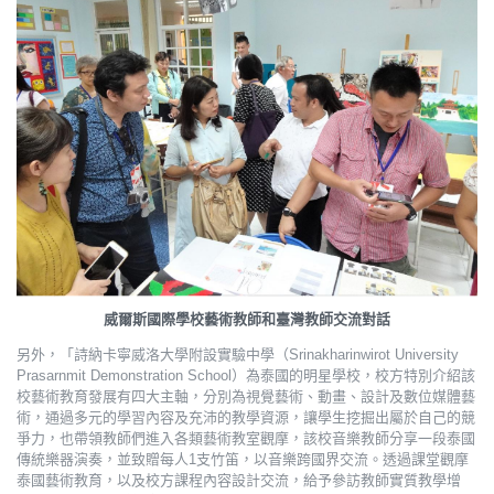
威爾斯國際學校藝術教師和臺灣教師交流對話
另外，「詩納卡寧威洛大學附設實驗中學（Srinakharinwirot University
Prasarnmit Demonstration School）為泰國的明星學校，校方特別介紹該
校藝術教育發展有四大主軸，分別為視覺藝術、動畫、設計及數位媒體藝
術，通過多元的學習內容及充沛的教學資源，讓學生挖掘出屬於自己的競
爭力，也帶領教師們進入各類藝術教室觀摩，該校音樂教師分享一段泰國
傳統樂器演奏，並致贈每人1支竹笛，以音樂跨國界交流。透過課堂觀摩
泰國藝術教育，以及校方課程內容設計交流，給予參訪教師實質教學增