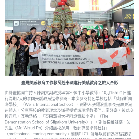
臺灣美感教育工作教師赴泰國進行美感教育之旅大合影
由計畫協同主持人陳韻文副教授率領20位中小學教師，10月15至21日進
行為期7天的泰國美感教育進修參訪。本次參訪特色學校包括「威爾斯國
際學校」（Wells International School），創辦人張耀浪董事長是屏東潮
州鎮人，分享學校的教育理念及辦學模式讓現場教師們非常好奇，彼此交
換意見，互動熱絡；「泰國藝術大學附設實驗小學」（The
Demonstration School of Silpakorn University）」，副校長維蘇德．波
先生（Mr. Wisud Po）介紹該校運用「教師專業學習社群」
（professional learning community，簡稱PLC）發展以藝術為基礎課程