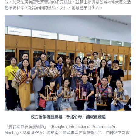
能，加深加廣美感教育實施的多元樣貌，並藉由參與曼谷當地盛大藝文活
動接觸和深入認識泰國的藝術、文化、創意產業與生活。
校方提供傳統樂器「手搖竹琴」讓成員體驗
「曼谷國際表演藝術節」（Bangkok International Performing Art
Meeting，簡稱BIPAM）為東南亞地區專業表演藝術平台，由陳韻文副教