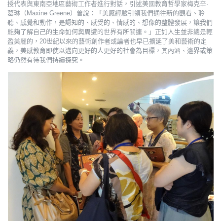
授代表與東南亞地區藝術工作者進行對話，引述美國教育哲學家梅克辛·
葛琳（Maxine Greene）曾說：「美感經驗引領我們通往新的觀看、聆
聽、感覺和動作，是認知的、感受的、情感的、想像的整體發展，讓我們
能夠了解自己的生命如何與周遭的世界有所關連。」正如人生並非總是輕
盈美麗的，20世紀以來的藝術創作者或論者也早已擴延了美和藝術的定
義，美感教育即使以邁向更好的人更好的社會為目標，其內涵、邊界或策
略仍然有待我們持續探究。