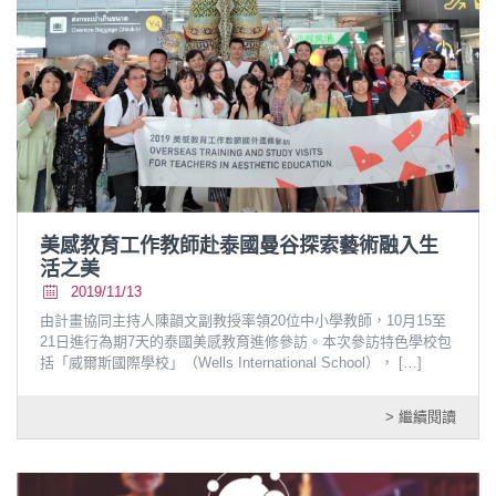
美感教育工作教師赴泰國曼谷探索藝術融入生
活之美
2019/11/13
由計畫協同主持人陳韻文副教授率領20位中小學教師，10月15至
21日進行為期7天的泰國美感教育進修參訪。本次參訪特色學校包
括「威爾斯國際學校」（Wells International School），
[…]
> 繼續閱讀