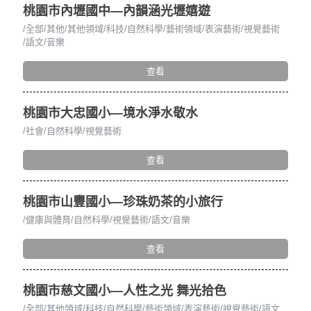
桃園市內壢國中—內韻涵光壢嬉遊
全部
其他
其他領域
科技
自然科學
藝術領域
表演藝術
視覺藝術
語文
音樂
查看
桃園市大忠國小—境水淨水敬水
社會
自然科學
視覺藝術
查看
桃園市山豐國小—珍珠奶茶的小旅行
健康與體育
自然科學
視覺藝術
語文
音樂
查看
桃園市慈文國小—人性之光 舞光拾色
全部
其他領域
科技
自然科學
藝術領域
表演藝術
視覺藝術
語文