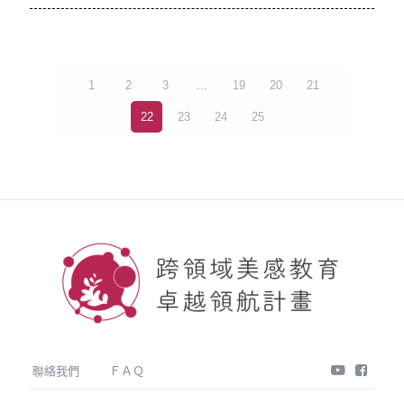
1
2
3
...
19
20
21
22
23
24
25
youtube
face
聯絡我們
ＦＡＱ