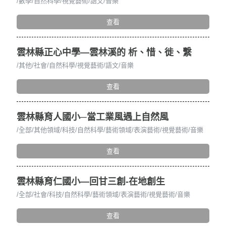
數學
自然科學
視覺藝術
語文
音樂
查看
雲林縣正心中學—雲林溪的 析、惜、徙、繫
其他
社會
自然科學
視覺藝術
語文
音樂
查看
雲林縣育人國小─當工業風遇上自然風
全部
其他領域
科技
自然科學
藝術領域
表演藝術
視覺藝術
音樂
查看
雲林縣育仁國小—回甘三創-在地創生
全部
社會
科技
自然科學
藝術領域
表演藝術
視覺藝術
音樂
查看