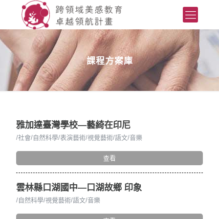
課程方案庫
雅加達臺灣學校—藝綺在印尼
社會
自然科學
表演藝術
視覺藝術
語文
音樂
查看
雲林縣口湖國中—口湖故鄉 印象
自然科學
視覺藝術
語文
音樂