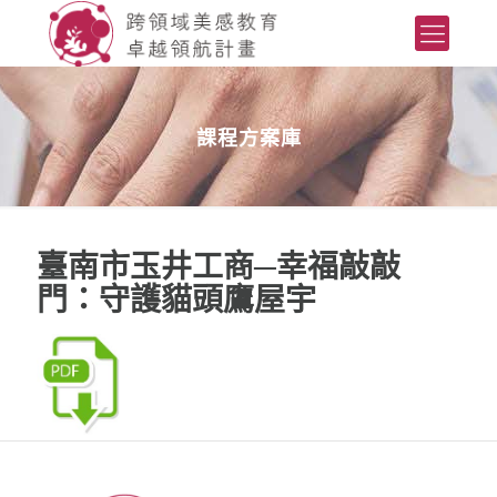
課程方案庫
臺南市玉井工商─幸福敲敲
門：守護貓頭鷹屋宇