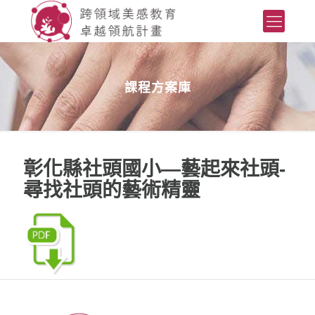
課程方案庫
彰化縣社頭國小—藝起來社頭-
尋找社頭的藝術精靈