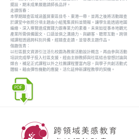
擺設，期末成果展邀請師長品評。
走讀恆春：
本學期踏查區域涵蓋屏東區佳冬、東港一帶，並再之後將活動踏查
於課堂中依照分項主題由小組蒐集資料並簡報。讓學生能透過地圖
編繪、深入導覽達成實踐力跟專業力的素養，未來如從事本地觀光
產業所需俱備圖文、口語並俱之溝通力、與顧客、聽眾互動。跨領
域課程透過跨科別共備，經踏查走讀，並發表主題作品。
偕趣恆青：
以社區藝文資源引注活化校園為教案活動設計概念，再由參與活動
培訓完成學子投入社區支援，經由主辦教師與社區結合發想討論與
媒合，補足正式課程以外之社團課程豐富內容，與學子共創活動式
體驗。藉由彈性機動的應變，活化延伸新課程教學的契機。