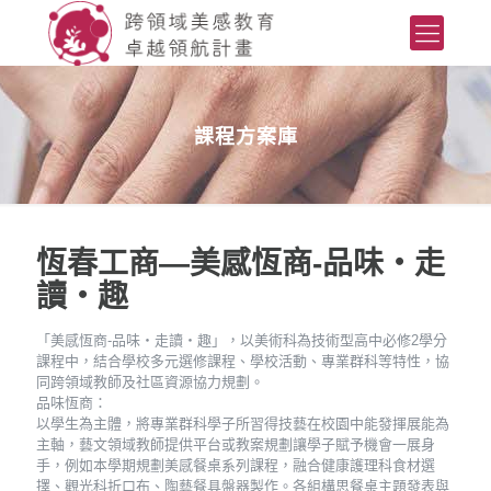
課程方案庫
恆春工商—美感恆商-品味‧走
讀‧趣
「美感恆商-品味‧走讀‧趣」，以美術科為技術型高中必修2學分
課程中，結合學校多元選修課程、學校活動、專業群科等特性，協
同跨領域教師及社區資源協力規劃。
品味恆商：
以學生為主體，將專業群科學子所習得技藝在校園中能發揮展能為
主軸，藝文領域教師提供平台或教案規劃讓學子賦予機會一展身
手，例如本學期規劃美感餐桌系列課程，融合健康護理科食材選
擇、觀光科折口布、陶藝餐具盤器製作。各組構思餐桌主題發表與