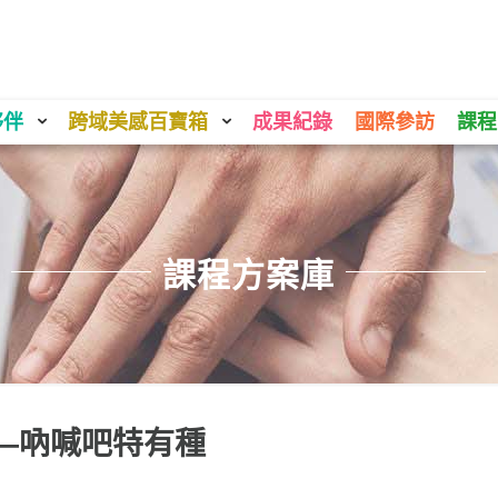
夥伴
跨域美感百寶箱
成果紀錄
國際參訪
課程
課程方案庫
—吶喊吧特有種