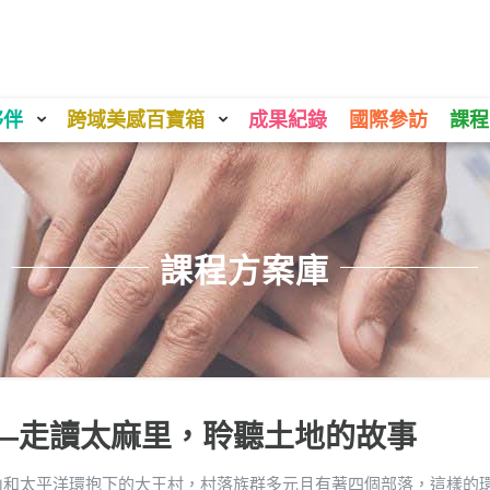
夥伴
跨域美感百寶箱
成果紀錄
國際參訪
課程
課程方案庫
—走讀太麻里，聆聽土地的故事
山和太平洋環抱下的大王村，村落族群多元且有著四個部落，這樣的