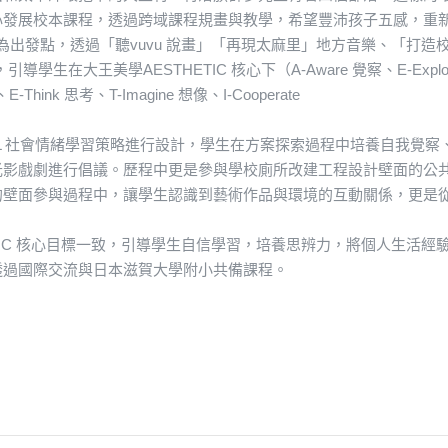
心發展校本課程，透過跨域課程規畫與教學，希望豐沛孩子五感，重
城鎮為出發點，透過「聽vuvu 說畫」「再現太麻里」地方音樂、「打
生在大王美學AESTHETIC 核心下（A-Aware 覺察、E-Explore
E-Think 思考、T-Imagine 想像、I-Cooperate
SEL 社會情緒學習策略進行設計，學生在方案探索過程中培養自我覺
光影戲劇進行倡議。歷程中更是參與學校廁所改建工程設計壁面的公
的壁面參與過程中，讓學生認識到藝術作品與環境的互動關係，更是
ETIC 核心目標一致，引導學生自信學習，培養思辨力，將個人生活
透過國際交流與日本滋賀大學附小共備課程。