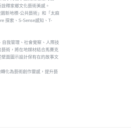
新詮釋家鄉文化藝術美感。
造校園新地標-公共藝術」和「太麻
 探索、S-Sense感知、T-
察、自我管理、社會覺察、人際技
共藝術，將在地媒材結合馬賽克
從壁面圖示設計保有在的故事文
經驗轉化為藝術創作靈感，提升藝