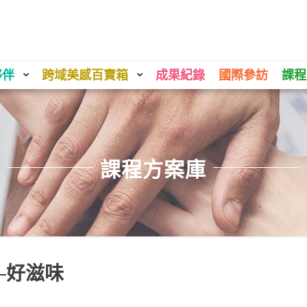
夥伴
跨域美感百寶箱
成果紀錄
國際參訪
課程
課程方案庫
─好滋味