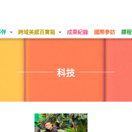
夥伴
跨域美感百寶箱
成果紀錄
國際參訪
課程
科技