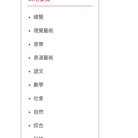
總覽
視覺藝術
音樂
表演藝術
語文
數學
社會
自然
綜合