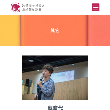
其它
蘇育代