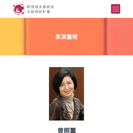
表演藝術
曾照薰