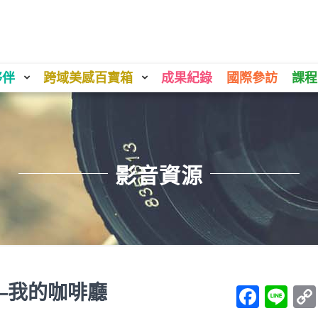
夥伴
跨域美感百寶箱
成果紀錄
國際參訪
課程
影音資源
—我的咖啡廳
Face
Li