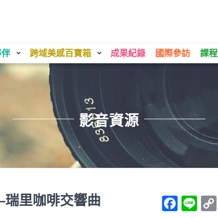
夥伴
跨域美感百寶箱
成果紀錄
國際參訪
課程
影音資源
—瑞里咖啡交響曲
Face
Li