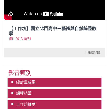
【工作坊】國立北門高中－藝術與自然統整教
學
2019/10/31
> 繼續閱讀
影音類別
總計畫成果
課程精華
工作坊精華