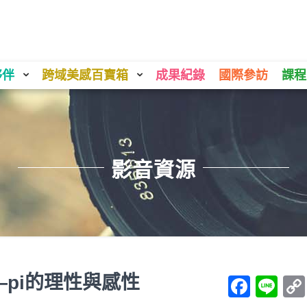
夥伴
跨域美感百寶箱
成果紀錄
國際參訪
課程
影音資源
pi的理性與感性
Face
Li