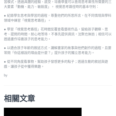
習模式，透過具體的經驗、感受，培養學童可以善用思考稟性所需要的三
大要素「動機、能力、敏銳度」。 視覺思考路徑時的基本守則：
● 紀錄學生思考與學習的過程，尊重他們的所思所言，在不同情境與學科
領域中練習「視覺思考路徑」。
● 學習「視覺思考路徑」花時間反覆查看藝術作品，留給孩子觀察、思
考、提問的時間，耐心地等待，不事先提供資訊，沈默也無妨；相信可以
透過畫作培養孩子的思考能力。
● 以適合孩子年齡的敘述方式，講解畫家的故事與他們創作的過程，且要
常問「你這樣說的理由是什麼？」提升孩子的獨立思考能力。
● 從不同角度看事物，幫助孩子發想更多的點子；透過生動的敘述與遊
戲，讓孩子從中獲得樂趣。
by
相關文章