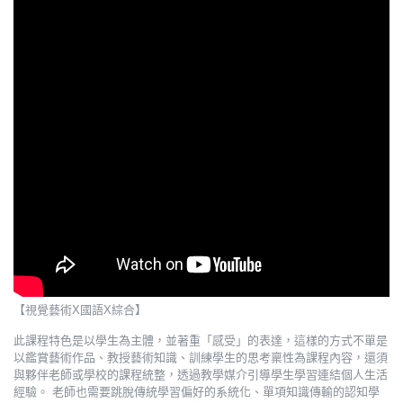
【視覺藝術X國語X綜合】
此課程特色是以學生為主體，並著重「感受」的表達，這樣的方式不單是
以鑑賞藝術作品、教授藝術知識、訓練學生的思考稟性為課程內容，還須
與夥伴老師或學校的課程統整，透過教學媒介引導學生學習連結個人生活
經驗。 老師也需要跳脫傳統學習偏好的系統化、單項知識傳輸的認知學