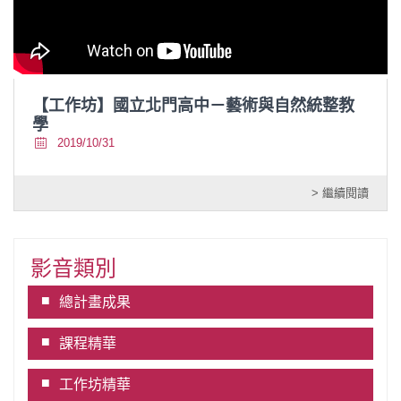
【工作坊】國立北門高中－藝術與自然統整教
學
2019/10/31
> 繼續閱讀
影音類別
總計畫成果
課程精華
工作坊精華