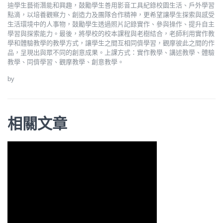
迪學生藝術潛能和興趣，鼓勵學生善用影音工具紀錄校園生活、戶外學習
點滴，以培養觀察力、創造力及團隊合作精神，更希望讓學生探索與感受
生活環境中的人事物，鼓勵學生透過照片記錄實作、參與操作、提升自主
學習與探索能力。最後，將學校的校本課程與老樹結合，老師利用實作教
學和體驗教學的教學方式，讓學生之間互相同儕學習，觀摩彼此之間的作
品，呈現出與眾不同的創意成果。上課方式：實作教學、講述教學、體驗
教學、同儕學習、觀摩教學、創意教學。
by
相關文章