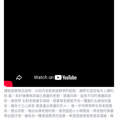
課程發展理念說明：以校內老樹美感教學的起點，讓學生感受每天上課的
校 園，有好幾棵無與倫比美麗的老樹，隨著四季，綻放不同的美麗與哀
愁，激發學 生對老樹產生情感，想要替老樹賦予另一種屬於永康孩的風
采，讓赤子之心與老 樹激盪出美麗的花火。 進一步地帶領學生與老樹連
結，產出詩歌、唱出永康老樹的歌，進而當起小小導覽員，將老樹的美麗
帶出撻仔灣，擁有另一種美感教育的成果。希望透過視覺表達與溝通，啟