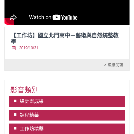
【工作坊】國立北門高中－藝術與自然統整教
學
2019/10/31
> 繼續閱讀
影音類別
總計畫成果
課程精華
工作坊精華