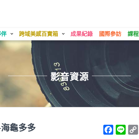
夥伴
跨域美感百寶箱
成果紀錄
國際參訪
課程
影音資源
─海龜多多
Face
Li