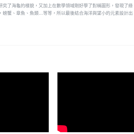
研究了海龜的樣貌，又加上在數學領域剛好學了對稱圖形，發現了綠
，螃蟹、章魚、魚類…等等，所以最後結合海洋與望小的元素設計出