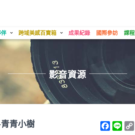
夥伴
跨域美感百寶箱
成果紀錄
國際參訪
課程
影音資源
─青青小樹
Face
Li