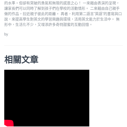
的水準。但卻有突破的勇氣和無限的感恩之心！ 一來藉由表演的呈現，
讓家長們可以同時了解到孩子們在學校的活動情形。 二來藉由自己親手
做的作品，拉近親子彼此的距離。 再者，利用第二語言”英語”的書寫與口
說，來提高學生對英文的學習興趣與環境，活用英文能力於生活中。 無
形中，生活化不少，又增添許多奇特甜蜜的互動回憶。
by
相關文章