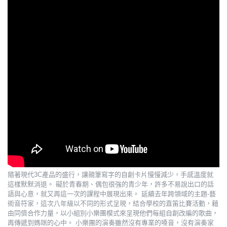
隨著現代3C產品的盛行，讓親筆寫字的自創卡片慢慢減少，手感溫度就
這樣默默消退。 礙於青春期、偶包很強的青少年，許多不易說出口的話
語與心意，就又再這一次的課程中展現出來。 延續去年跨領域的主題-藝
術音符家，這次八年級以不同的形式呈現，結合學校的直笛比賽活動，藉
由同儕合作力量，以小組別小樂團模式來呈現他們每組自創改編的歌曲，
再傳遞到媽咪的心中。 小樂團的演奏雖然沒有專業的嗓音，沒有演奏家