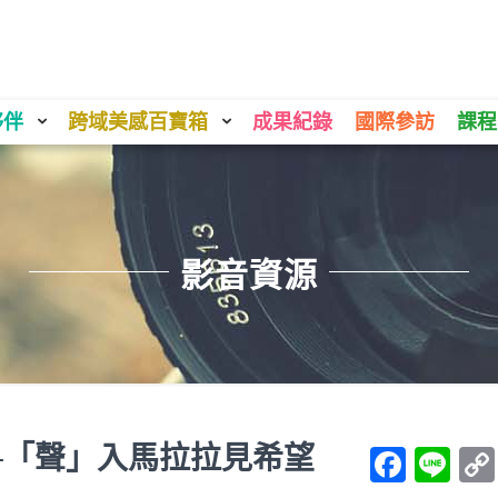
夥伴
跨域美感百寶箱
成果紀錄
國際參訪
課程
影音資源
─「聲」入馬拉拉見希望
Face
Li