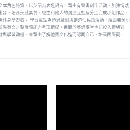
文本角色特質，以英語為表達語言，藉由有聲書創作活動，加強情感
出發，培育美感素養，經由和他人的溝通互動及分工完成小組作品，
為終身學習者。 學習重點為透過戲劇與創造性舞蹈活動，經由老師引
所學英文之聽說讀能力呈現情感，進而於英語課堂也能投入情緒對
就與學習動機，並藉由了解他國文化進而認同自己，培養國際觀。