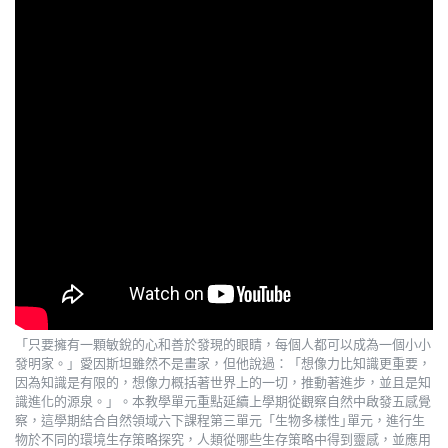
「只要擁有一顆敏銳的心和善於發現的眼睛，每個人都可以成為一個小小
發明家。」愛因斯坦雖然不是畫家，但他說過：「想像力比知識更重要，
因為知識是有限的，想像力概括著世界上的一切，推動著進步，並且是知
識進化的源泉。」。本教學單元重點延續上學期從觀察自然中啟發五感覺
察，這學期結合自然領域六下課程第三單元「生物多樣性｣單元，進行生
物於不同的環境生存策略探究，人類從哪些生存策略中得到靈感，並應用