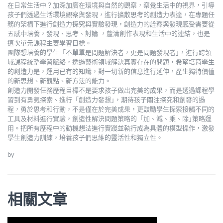
在日常生活中？加深加廣在環境與自然的觀察，察覺生活中的視界，引導
孩子們透過生活環境觀察與發現，進行擴散思考的創造力表達，在專題任
務的架構下進行創造力探究與實驗發現，創造力的詮釋與發現感受需要從
五感中培養，發現、思考、討論 ，釐清創作表現和生活中的連結，也是
這次單元課程主要學習目標。
團隊想培養的學生「不單單是問題解決者，更是問題發現者｣，進行跨領
域課程統整學習脈絡，透過藝術領域解決真實存在的問題，希望培育學生
的創造力是，運用已有的知識，對一切新的信息進行延伸，產生獨特價值
的新思想、新觀點、新方法的能力。
創造力開發任務歷程目標不是要求孩子做出完美的成果，而是透過課程學
習到有勇氣探索、進行「創造力發想｣，期待孩子關注探究和創發的過
程，勇於思考和行動，不是僅在於完美成果，更鼓勵學生探索接觸不同的
工具及材料進行實驗，創造性解決問題策略的「加、減、乘、除｣策略運
用。把所有歷程中的動機想法進行實踐並執行成為具體的模型操作，激發
學生創造力訓練，培養孩子們思維的靈活性和獨立性。
by
相關文章