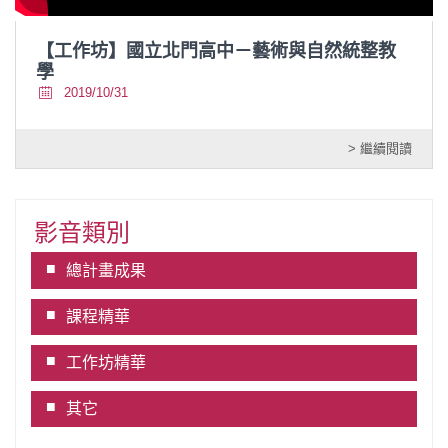
【工作坊】國立北門高中－藝術與自然統整教
學
2019/10/31
> 繼續閱讀
影音類別
總計畫成果
課程精華
工作坊精華
其它