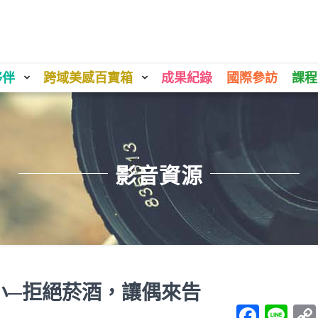
夥伴
跨域美感百寶箱
成果紀錄
國際參訪
課程
影音資源
小─拒絕菸酒，讓偶來告
Face
Li