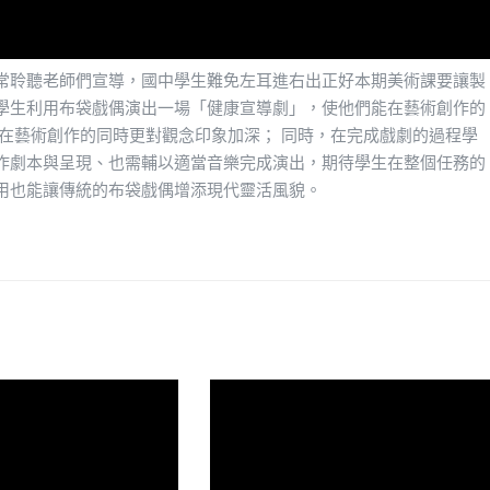
常聆聽老師們宣導，國中學生難免左耳進右出正好本期美術課要讓製
學生利用布袋戲偶演出一場「健康宣導劇」，使他們能在藝術創作的
在藝術創作的同時更對觀念印象加深； 同時，在完成戲劇的過程學
作劇本與呈現、也需輔以適當音樂完成演出，期待學生在整個任務的
用也能讓傳統的布袋戲偶增添現代靈活風貌。