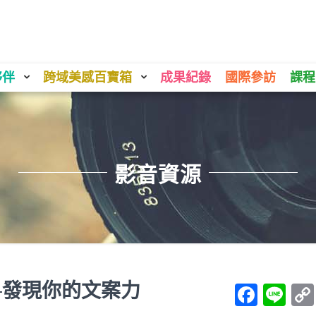
夥伴
跨域美感百寶箱
成果紀錄
國際參訪
課程
影音資源
─發現你的文案力
Face
Li