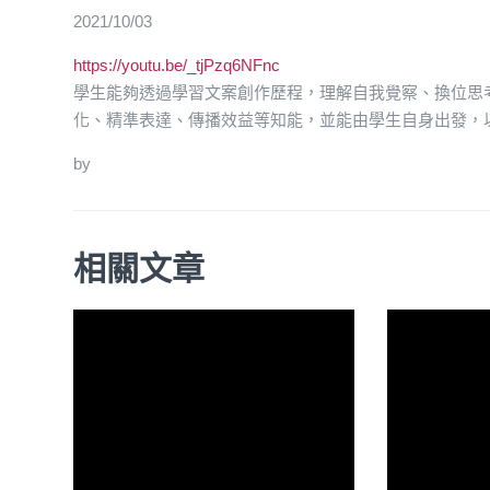
2021/10/03
https://youtu.be/_tjPzq6NFnc
學生能夠透過學習文案創作歷程，理解自我覺察、換位思
化、精準表達、傳播效益等知能，並能由學生自身出發，
by
相關文章