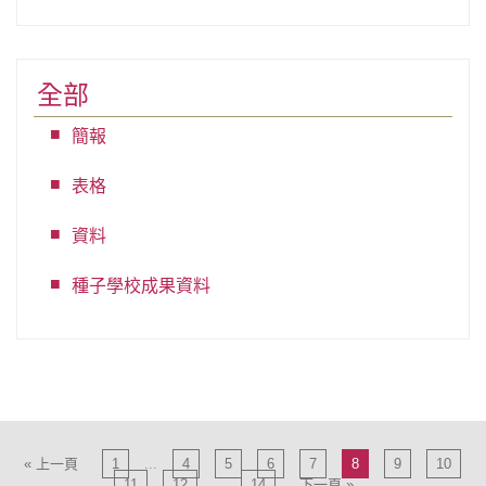
全部
簡報
表格
資料
種子學校成果資料
« 上一頁
1
...
4
5
6
7
8
9
10
11
12
...
14
下一頁 »