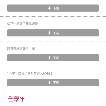
下載
這堂什麼課？美感體驗
下載
跨域美感創課術／樹
下載
109學年度種子學校誓師大會手冊
下載
全學年