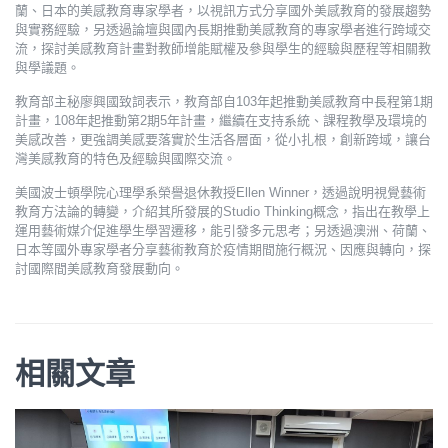
蘭、日本的美感教育專家學者，以視訊方式分享國外美感教育的發展趨勢
與實務經驗，另透過論壇與國內長期推動美感教育的專家學者進行跨域交
流，探討美感教育計畫對教師增能賦權及參與學生的經驗與歷程等相關教
與學議題。
教育部主秘廖興國致詞表示，教育部自103年起推動美感教育中長程第1期
計畫，108年起推動第2期5年計畫，繼續在支持系統、課程教學及環境的
美感改善，更強調美感要落實於生活各層面，從小扎根，創新跨域，讓台
灣美感教育的特色及經驗與國際交流。
美國波士頓學院心理學系榮譽退休教授Ellen Winner，透過說明視覺藝術
教育方法論的轉變，介紹其所發展的Studio Thinking概念，指出在教學上
運用藝術媒介促進學生學習遷移，能引發多元思考；另透過澳洲、荷蘭、
日本等國外專家學者分享藝術教育於疫情期間施行概況、因應與轉向，探
討國際間美感教育發展動向。
相關文章