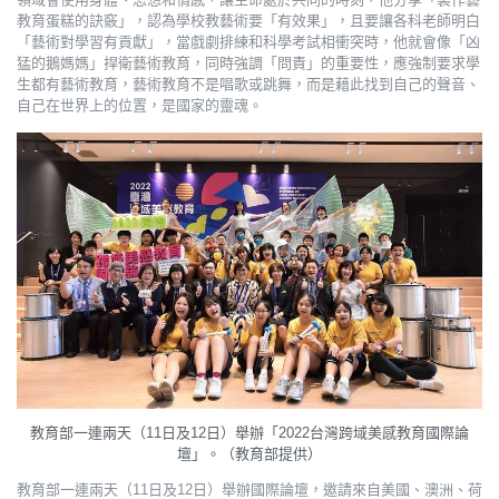
教育蛋糕的訣竅」，認為學校教藝術要「有效果」，且要讓各科老師明白
「藝術對學習有貢獻」，當戲劇排練和科學考試相衝突時，他就會像「凶
猛的鵝媽媽」捍衛藝術教育，同時強調「問責」的重要性，應強制要求學
生都有藝術教育，藝術教育不是唱歌或跳舞，而是藉此找到自己的聲音、
自己在世界上的位置，是國家的靈魂。
教育部一連兩天（11日及12日）舉辦「2022台灣跨域美感教育國際論
壇」。（教育部提供）
教育部一連兩天（11日及12日）舉辦國際論壇，邀請來自美國、澳洲、荷