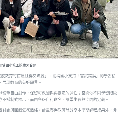
關埔國小校園巡禮大合照
跨領域美感教育竹苗區社群交流會」。關埔國小支持「嘗試錯誤」的學習精
，展現教育的美好願景。
以粉筆自由創作，保留可改變與再創造的彈性；空間依不同學習階段
亦不採制式標示，而由各班自行命名，讓學生參與空間的定義。
後討論與回饋氣氛熱絡，計畫夥伴教師除分享本學期課程成果外，非