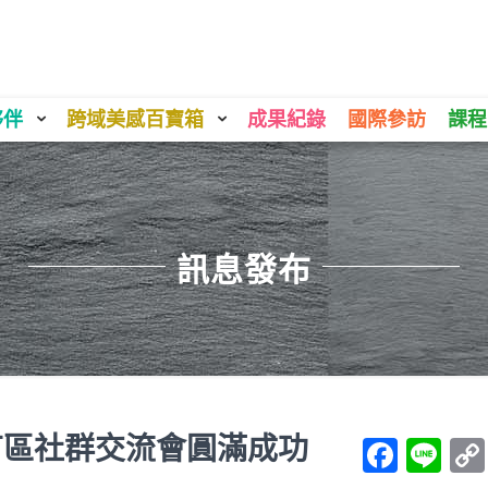
夥伴
跨域美感百寶箱
成果紀錄
國際參訪
課程
訊息發布
苗區社群交流會圓滿成功
Face
Li