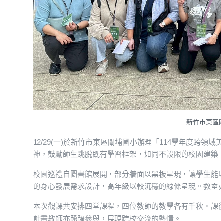
新竹市東區
12/29(一)於新竹市東區關埔國小辦理「114學年度
神，鼓勵師生跳脫既有學習框架，如同不設限的校園建築
校園巡禮自圖書館展開，部分牆面以黑板呈現，讓學生能
的身心發展需求設計，高年級以較沉穩的線條呈現。教室
本次觀課共安排四堂課程，四位教師的教學各有千秋。課
計畫教師亦踴躍參與，展現跨校交流的熱情。