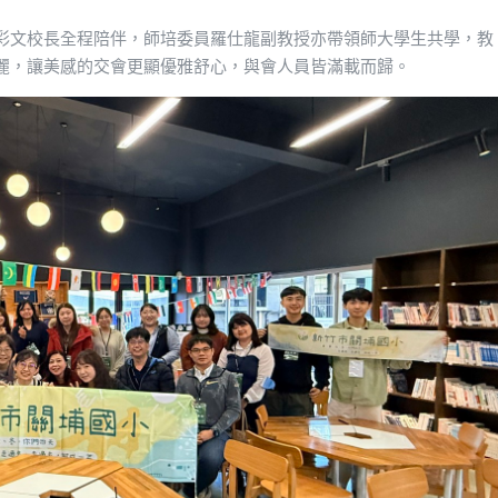
彩文校長全程陪伴，師培委員羅仕龍副教授亦帶領師大學生共學，教
麗，讓美感的交會更顯優雅舒心，與會人員皆滿載而歸。