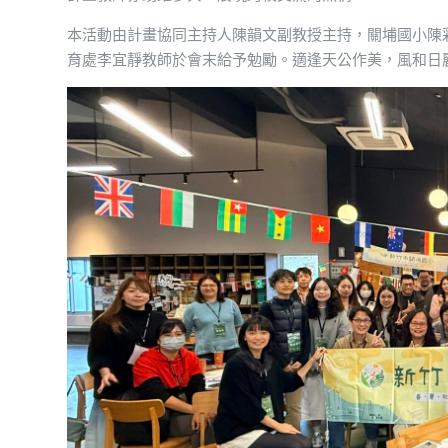
本活動由計畫協同主持人陳韻文副教授主持，關埔國小陳
育處李宜靜教師於會末給予勉勵。適逢天公作美，風和日