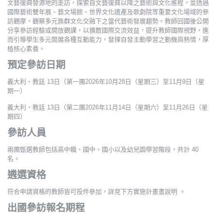
文藝復興發源地的走訪，探索自文藝復興以降之藝術與文化進程，並透過
國際藝術雙年展、藝文場館、世界文化遺產及歌劇院等重要文化場域的參
訪觀摩，觀察多元族群文化交融下之當代藝術發展趨勢。教師回國後公開
分享參訪經驗或開放觀課，以擴散國際交流效益，提升教師國際視野，進
而引導學生多元開展各種互動能力，發揮自發主動學習之動機與熱情，厚
植核心素養。
預定參訪日期
義大利、教廷 13日（第一團2026年10月28日（星期三）至11月9日（星
期一）
義大利、教廷 13日（第二團2026年11月14日（星期六）至11月26日（星
期四）
參訪人員
兩團甄選教師包括高中職、國中、國小以及幼兒園學習階段，共計 40
名。
遴選資格
符合申請資格的教師皆可投件參加，詳見下方實施計畫書說明 。
出國參訪報名期程