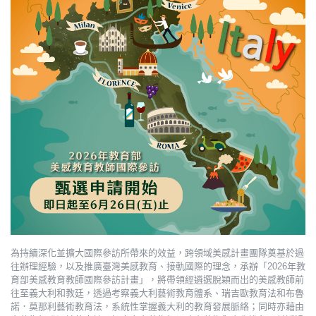
為持續深化並擴大國際參訪所帶來的效益，跨領域美感計畫團隊奠基於過
往辦理經驗，以及推廣臺灣美感教育、接軌國際的理念，承辦「2026年教
育部美感教育教師國際參訪計畫」，將帶領經遴選脫穎而出的美感教師前
往至義大利和教廷，透過考察義大利藝術教育體系、瑞吉歐教育法和布魯
諾．莫那利藝術教育法，系統性掌握義大利的教育發展脈絡；同時亦藉由