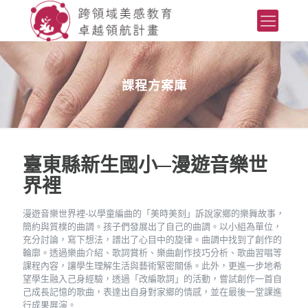
課程方案庫
臺東縣新生國小─漫遊音樂世
界裡
漫遊音樂世界裡-以學童編曲的「美時美刻」訴說家鄉的樂舞故事，
簡約與質樸的曲調。孩子們發展出了自己的曲調。以小組為單位，
充分討論，寫下想法，譜出了心目中的旋律。曲調中找到了創作的
輪廓。透過樂曲介紹、歌詞賞析、樂曲創作技巧分析、歌曲習唱等
課程內容，讓學生理解生活與藝術緊密關係。此外，更進一步地希
望學生融入己身經驗，透過「改編歌詞」的活動，嘗試創作一首自
己成長記憶的歌曲，表達出自身對家鄉的情感，並在最後一堂課進
行成果展演。