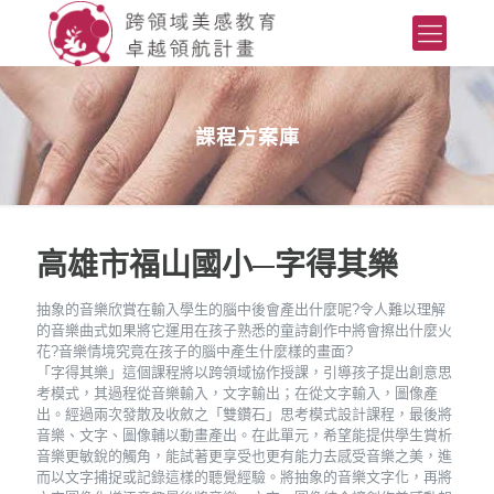
課程方案庫
高雄市福山國小─字得其樂
抽象的音樂欣賞在輸入學生的腦中後會產出什麼呢?令人難以理解
的音樂曲式如果將它運用在孩子熟悉的童詩創作中將會擦出什麼火
花?音樂情境究竟在孩子的腦中產生什麼樣的畫面?
「字得其樂」這個課程將以跨領域協作授課，引導孩子提出創意思
考模式，其過程從音樂輸入，文字輸出；在從文字輸入，圖像產
出。經過兩次發散及收斂之「雙鑽石」思考模式設計課程，最後將
音樂、文字、圖像輔以動畫產出。在此單元，希望能提供學生賞析
音樂更敏銳的觸角，能試著更享受也更有能力去感受音樂之美，進
而以文字捕捉或記錄這樣的聽覺經驗。將抽象的音樂文字化，再將