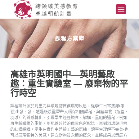
課程方案庫
高雄市英明國中—英明藝啟
趣：重生實驗室 — 廢棄物的平
行時空
課程設計源於對壓力與環境物質循環的反思，從學生日常焦慮(考
卷)出發，發，透過紙漿重塑帶入環保相關課程，與廢棄物（瓶蓋、
羽球）的質感轉化，引導學生經歷觀察、解構、重組的過程，例如
再生紙纖維的重組，到瓶蓋碎粒的像素色彩配比，再到羽球與毛根
的結構編織，學生在實作中體驗工藝的磨練，讓學生理解不完美-也
可以展現獨特的美感，建立對物質永續的概念，並將成果以策展方