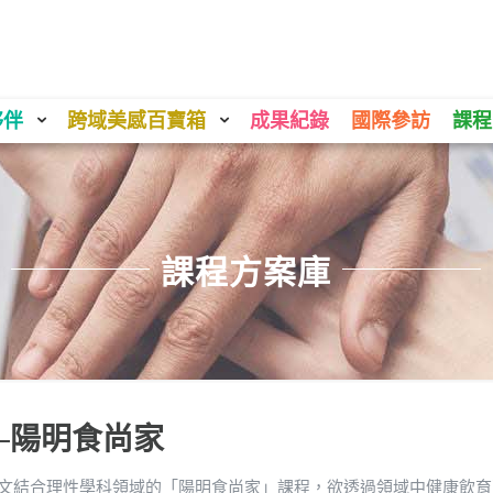
夥伴
跨域美感百寶箱
成果紀錄
國際參訪
課程
課程方案庫
─陽明食尚家
藝文結合理性學科領域的「陽明食尚家」課程，欲透過領域中健康飲