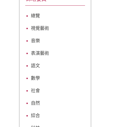
總覽
視覺藝術
音樂
表演藝術
語文
數學
社會
自然
綜合