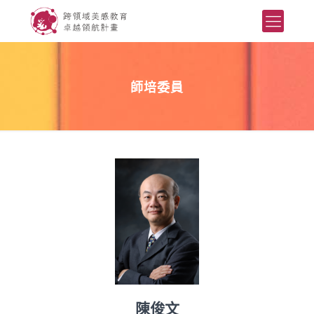
師培委員
陳俊文