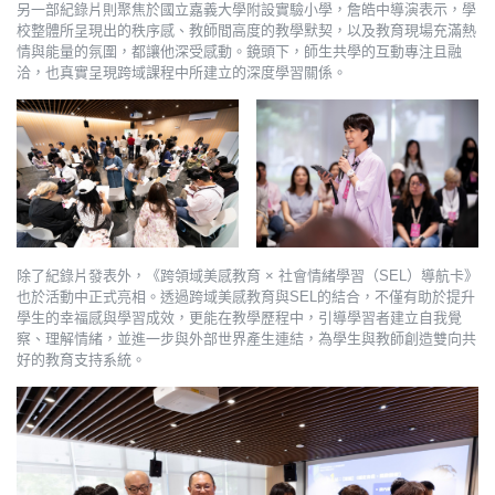
另一部紀錄片則聚焦於國立嘉義大學附設實驗小學，詹皓中導演表示，學
校整體所呈現出的秩序感、教師間高度的教學默契，以及教育現場充滿熱
情與能量的氛圍，都讓他深受感動。鏡頭下，師生共學的互動專注且融
洽，也真實呈現跨域課程中所建立的深度學習關係。
除了紀錄片發表外，《跨領域美感教育 × 社會情緒學習（SEL）導航卡》
也於活動中正式亮相。透過跨域美感教育與SEL的結合，不僅有助於提升
學生的幸福感與學習成效，更能在教學歷程中，引導學習者建立自我覺
察、理解情緒，並進一步與外部世界產生連結，為學生與教師創造雙向共
好的教育支持系統。