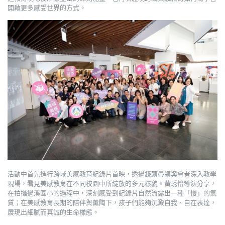
開啟更多感受世界的方式。
活動中首先進行跨域美感教育紀錄片首映，透過鏡頭帶領與會者深入教學
現場，看見美感教育在不同校園中所綻放的多元樣貌。黃琇怡導演分享，
在拍攝過溪國小的過程中，深刻感受到紀錄片自然流露出一種「慢」的氣
質；在美感教育長期的陪伴與薰陶下，孩子們能夠沉澱自我、自在表達，
展現出細膩而真誠的生命樣態。