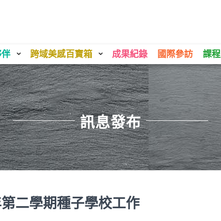
夥伴
跨域美感百寶箱
成果紀錄
國際參訪
課程
訊息發布
年第二學期種子學校工作