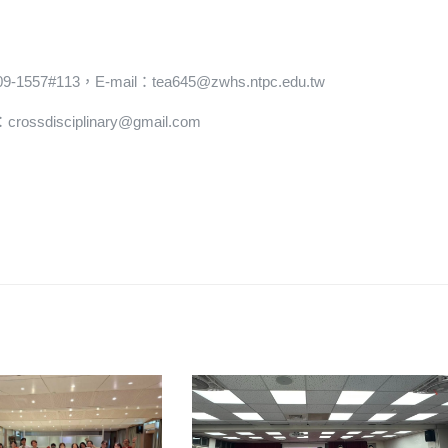
13，E-mail：tea645@zwhs.ntpc.edu.tw
sdisciplinary@gmail.com